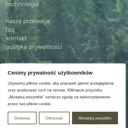
technologia
nasza przewaga
faq
kontakt
polityka prywatności
Heweliusza 11/811,
80-890 Gdańsk
Cenimy prywatność użytkowników
bok@woodlove.com.pl
Używamy plików cookie, aby poprawić jakość przeglądania
+48 502 814 615
oraz analizować ruch na stronie. Kliknięcie przycisku
„Akceptuj wszystkie” oznacza zgodę na wykorzystywanie
przez nas plików cookie.
© Copyright 2024 Woodlove
created by unitsoft
Dostosuj
Odrzucać
Akceptuj wszystko